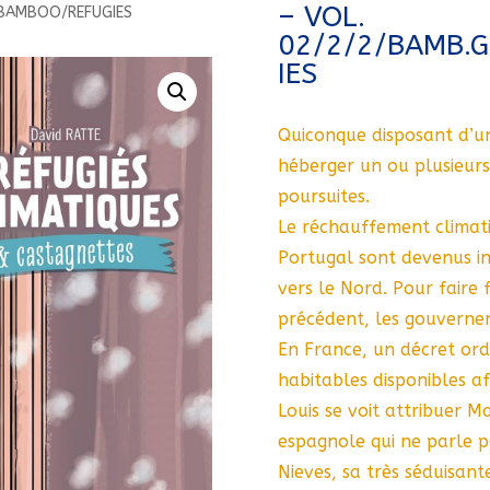
– VOL.
/BAMBOO/REFUGIES
02/2/2/BAMB.
IES
Quiconque disposant d’u
héberger un ou plusieurs
poursuites.
Le réchauffement climatiq
Portugal sont devenus in
vers le Nord. Pour faire 
précédent, les gouverne
En France, un décret ord
habitables disponibles afi
Louis se voit attribuer Ma
espagnole qui ne parle 
Nieves, sa très séduisant