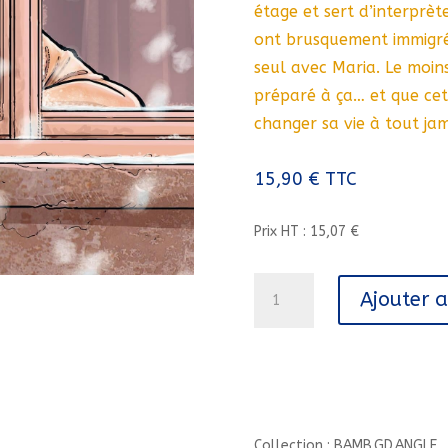
étage et sert d’interprèt
ont brusquement immigré 
seul avec Maria. Le moins 
préparé à ça… et que cet
changer sa vie à tout jam
15,90
€
TTC
Prix HT : 15,07 €
quantité
Ajouter 
de
REFUGIES
CLIMATIQUES
&
CASTAGNETTES
-
VOL.
Collection : BAMB.GD.ANGLE