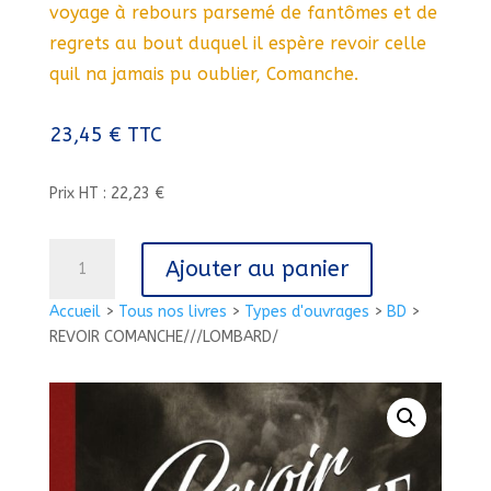
voyage à rebours parsemé de fantômes et de
regrets au bout duquel il espère revoir celle
quil na jamais pu oublier, Comanche.
23,45
€
TTC
Prix HT : 22,23 €
quantité
Ajouter au panier
de
REVOIR
Accueil
>
Tous nos livres
>
Types d'ouvrages
>
BD
>
COMANCHE///LOMBARD/
REVOIR COMANCHE///LOMBARD/