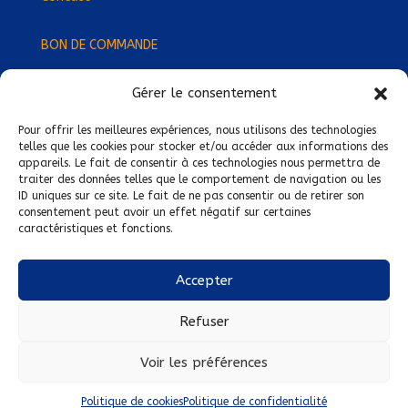
BON DE COMMANDE
Gérer le consentement
Devenez Délégué
·
e Régional
·
e !
Trouvez-nous près de chez vous !
Pour offrir les meilleures expériences, nous utilisons des technologies
telles que les cookies pour stocker et/ou accéder aux informations des
appareils. Le fait de consentir à ces technologies nous permettra de
Mentions légales
traiter des données telles que le comportement de navigation ou les
ID uniques sur ce site. Le fait de ne pas consentir ou de retirer son
Conditions générales de vente
consentement peut avoir un effet négatif sur certaines
caractéristiques et fonctions.
Politique de confidentialité
Politique de cookies
Accepter
Nous suivre sur :
Refuser
Voir les préférences
Politique de cookies
Politique de confidentialité