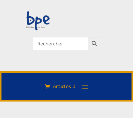
Articles 0