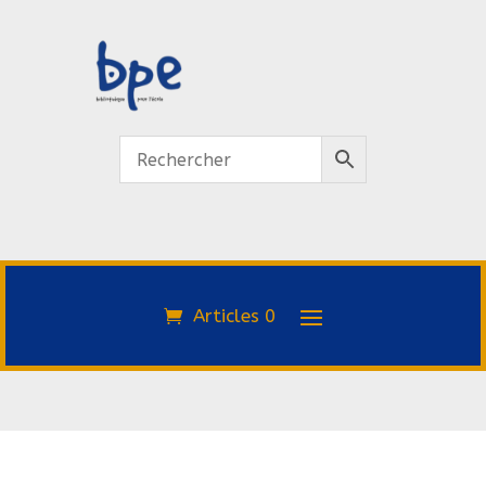
Articles 0