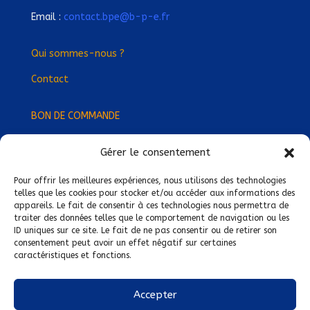
Email :
contact.bpe@b-p-e.fr
Qui sommes-nous ?
Contact
BON DE COMMANDE
Gérer le consentement
Devenez Délégué
·
e Régional
·
e !
Trouvez-nous près de chez vous !
Pour offrir les meilleures expériences, nous utilisons des technologies
telles que les cookies pour stocker et/ou accéder aux informations des
appareils. Le fait de consentir à ces technologies nous permettra de
Mentions légales
traiter des données telles que le comportement de navigation ou les
ID uniques sur ce site. Le fait de ne pas consentir ou de retirer son
Conditions générales de vente
consentement peut avoir un effet négatif sur certaines
caractéristiques et fonctions.
Politique de confidentialité
Politique de cookies
Accepter