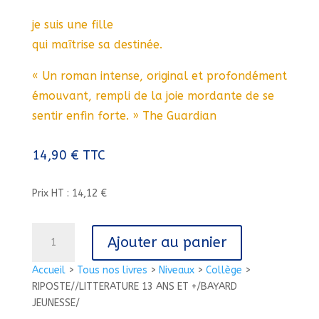
je suis une fille
qui maîtrise sa destinée.
« Un roman intense, original et profondément
émouvant, rempli de la joie mordante de se
sentir enfin forte. » The Guardian
14,90
€
TTC
Prix HT : 14,12 €
quantité
Ajouter au panier
de
RIPOSTE//LITTERATURE
Accueil
>
Tous nos livres
>
Niveaux
>
Collège
>
13
RIPOSTE//LITTERATURE 13 ANS ET +/BAYARD
ANS
JEUNESSE/
ET