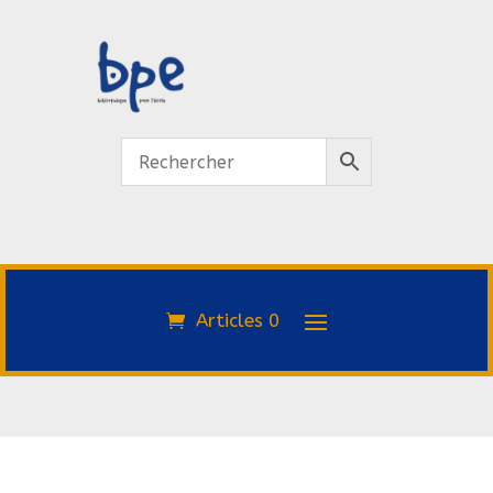
Articles 0