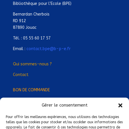
Bibliothèque pour l’Ecole (BPE)
Bernardan Cherbois
RD 912
87890 Jouac
Tél. : 05 55 60 17 57
Email :
contact.bpe@b-p-e.fr
Qui sommes-nous ?
Contact
BON DE COMMANDE
Gérer le consentement
Devenez Délégué
·
e Régional
·
e !
Trouvez-nous près de chez vous !
Pour offrir les meilleures expériences, nous utilisons des technologies
telles que les cookies pour stocker et/ou accéder aux informations des
appareils. Le fait de consentir à ces technologies nous permettra de