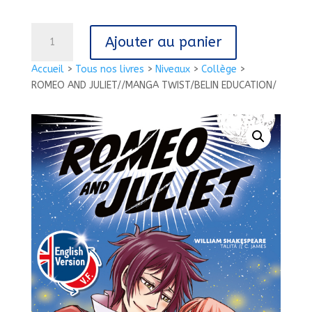
quantité
Ajouter au panier
de
ROMEO
Accueil
>
Tous nos livres
>
Niveaux
>
Collège
>
AND
ROMEO AND JULIET//MANGA TWIST/BELIN EDUCATION/
JULIET//MANGA
TWIST/BELIN
EDUCATION/