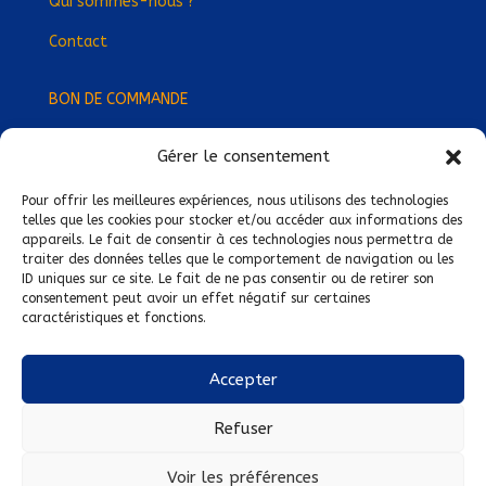
Qui sommes-nous ?
Contact
BON DE COMMANDE
Gérer le consentement
Devenez Délégué
·
e Régional
·
e !
Trouvez-nous près de chez vous !
Pour offrir les meilleures expériences, nous utilisons des technologies
telles que les cookies pour stocker et/ou accéder aux informations des
appareils. Le fait de consentir à ces technologies nous permettra de
Mentions légales
traiter des données telles que le comportement de navigation ou les
ID uniques sur ce site. Le fait de ne pas consentir ou de retirer son
Conditions générales de vente
consentement peut avoir un effet négatif sur certaines
caractéristiques et fonctions.
Politique de confidentialité
Politique de cookies
Accepter
Nous suivre sur :
Refuser
Voir les préférences