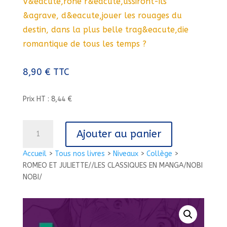
V&eacute,rone r&eacute,ussiront-ils
&agrave, d&eacute,jouer les rouages du
destin, dans la plus belle trag&eacute,die
romantique de tous les temps ?
8,90
€
TTC
Prix HT : 8,44 €
quantité
Ajouter au panier
de
ROMEO
Accueil
>
Tous nos livres
>
Niveaux
>
Collège
>
ET
ROMEO ET JULIETTE//LES CLASSIQUES EN MANGA/NOBI
JULIETTE//LES
NOBI/
CLASSIQUES
EN
MANGA/NOBI
NOBI/