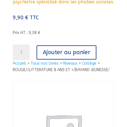
psychiatre spécialisé dans les phobies sociales.
9,90
€
TTC
Prix HT : 9,38 €
quantité
Ajouter au panier
de
ROUGE//LITTERATURE
Accueil
>
Tous nos livres
>
Niveaux
>
Collège
>
8
ROUGE//LITTERATURE 8 ANS ET +/BAYARD JEUNESSE/
ANS
ET
+/BAYARD
JEUNESSE/