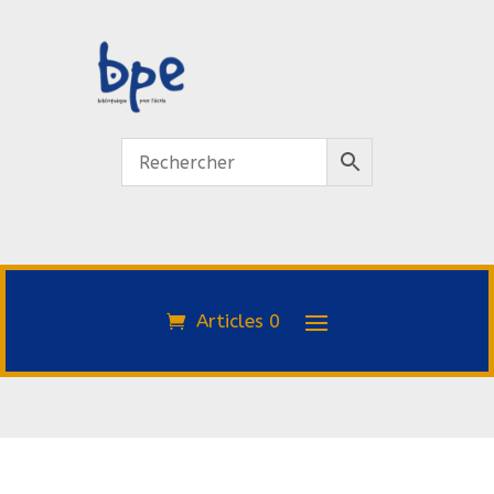
Articles 0