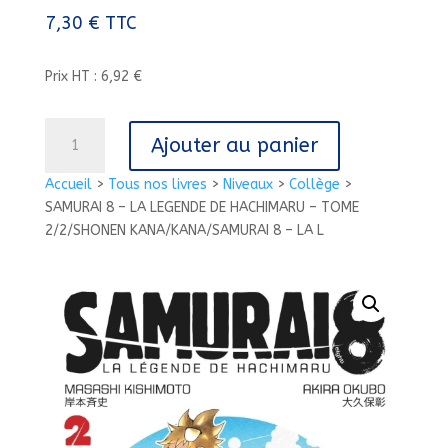
7,30
€
TTC
Prix HT : 6,92 €
quantité
Ajouter au panier
de
SAMURAI
Accueil
>
Tous nos livres
>
Niveaux
>
Collège
>
8
SAMURAI 8 – LA LEGENDE DE HACHIMARU – TOME
-
2/2/SHONEN KANA/KANA/SAMURAI 8 – LA L
LA
LEGENDE
DE
HACHIMARU
-
TOME
2/2/SHONEN
KANA/KANA/SAMURAI
8