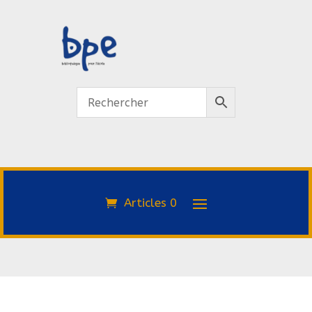
Articles 0