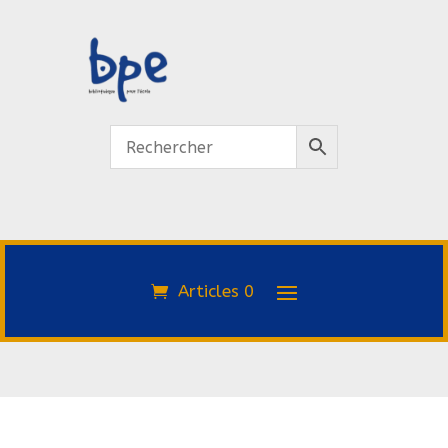
Articles 0