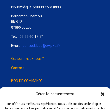
Bibliothèque pour l’Ecole (BPE)
Bernardan Cherbois
RD 912
87890 Jouac
Tél. : 05 55 60 17 57
Email :
contact.bpe@b-p-e.fr
Qui sommes-nous ?
Contact
BON DE COMMANDE
Gérer le consentement
Devenez Délégué
·
e Régional
·
e !
Trouvez-nous près de chez vous !
Pour offrir les meilleures expériences, nous utilisons des technologies
telles que les cookies pour stocker et/ou accéder aux informations des