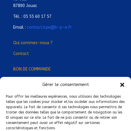
87890 Jouac
Tél. : 05 55 60 17 57
Email :
contact.bpe@b-p-e.fr
Qui sommes-nous ?
Contact
BON DE COMMANDE
Gérer le consentement
Devenez Délégué
·
e Régional
·
e !
Trouvez-nous près de chez vous !
Pour offrir les meilleures expériences, nous utilisons des technologies
telles que les cookies pour stocker et/ou accéder aux informations des
appareils. Le fait de consentir à ces technologies nous permettra de
Mentions légales
traiter des données telles que le comportement de navigation ou les
ID uniques sur ce site. Le fait de ne pas consentir ou de retirer son
Conditions générales de vente
consentement peut avoir un effet négatif sur certaines
caractéristiques et fonctions.