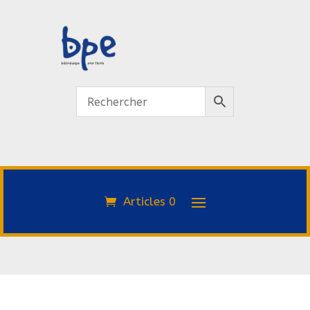
Articles 0