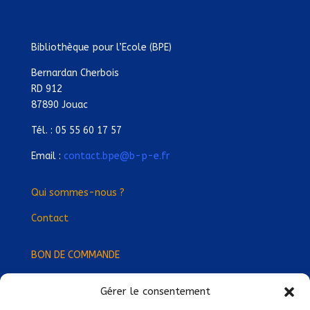
Bibliothèque pour l’Ecole (BPE)
Bernardan Cherbois
RD 912
87890 Jouac
Tél. : 05 55 60 17 57
Email :
contact.bpe@b-p-e.fr
Qui sommes-nous ?
Contact
BON DE COMMANDE
Gérer le consentement
Devenez Délégué
·
e Régional
·
e !