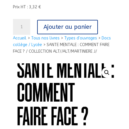
Prix HT : 3,32 €
quantité
Ajouter au panier
de
SANTE
Accueil
>
Tous nos livres
>
Types d'ouvrages
>
Docs
MENTALE
collège / Lycée
>
SANTE MENTALE : COMMENT FAIRE
:
FACE ? / COLLECTION ALT//ALT/MARTINIERE J/
COMMENT
FAIRE
FACE
?
/
COLLECTION
ALT//ALT/MARTINIERE
J/