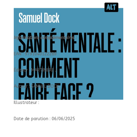
Informations complémentaires :
EAN : 9791040122289
Éditeur : MARTINIERE J
Auteur : SAMUEL DOCK
Illustrateur :
Date de parution : 06/06/2025