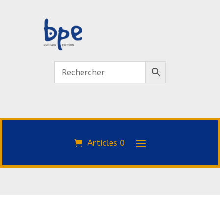
Articles 0