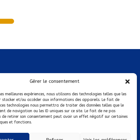
Mentions légales
Gérer le consentement
Conditions générales de vente
les meilleures expériences, nous utilisons des technologies telles que les
r stocker et/ou accéder aux informations des appareils. Le fait de
Politique de confidentialité
 ces technologies nous permettra de traiter des données telles que le
t de navigation ou les ID uniques sur ce site. Le fait de ne pas
Politique de cookies
u de retirer son consentement peut avoir un effet négatif sur certaines
ques et fonctions.
Nous suivre sur :
cepter
Refuser
Voir les préférences