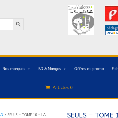
Nos marques
BD & Mangas
Offres et promo
Fic
Articles 0
SEULS – TOME 
BD
>
SEULS – TOME 10 – LA