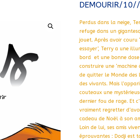
DEMOURIR/10//
Perdus dans la neige, Te
refuge dans un gigantesq
jouet. Après avoir couru
essayer’, Terry a une ill
bord  et une bonne dose 
construire une ‘machine 
de quitter le Monde des
des vivants. Mais l’appar
couteaux une mystérieus
dernier fou de rage. Et 
vraiment regretter d’av
cadeau de Noël à son am
Loin de lui, ses amis vi
éprouvantes : Dodji est to