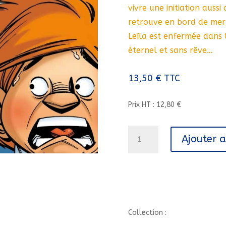
vivre une initiation auss
retrouve en bord de mer 
Leïla est enfermée dans
éternel et sans rêve…
13,50
€
TTC
Prix HT : 12,80 €
quantité
Ajouter 
de
SEULS
-
TOME
10
-
LA
Collection :
MACHINE