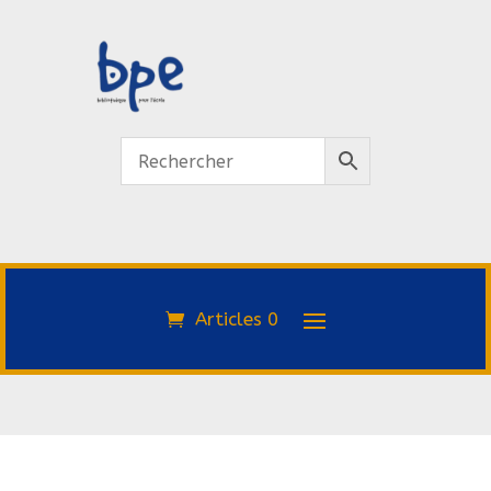
Articles 0