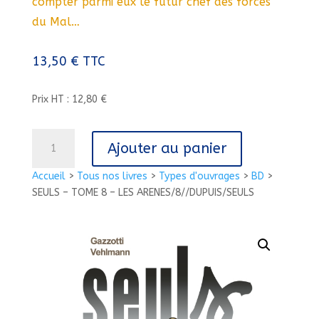
compter parmi eux le futur chef des forces
du Mal…
13,50
€
TTC
Prix HT : 12,80 €
quantité
Ajouter au panier
de
SEULS
Accueil
>
Tous nos livres
>
Types d'ouvrages
>
BD
>
-
SEULS – TOME 8 – LES ARENES/8//DUPUIS/SEULS
TOME
8
-
LES
ARENES/8//DUPUIS/SEULS