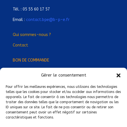
Tél. : 05 55 60 17 57
Email :
contact.bpe@b-p-e.fr
Qui sommes-nous ?
Contact
BON DE COMMANDE
Gérer le consentement
Devenez Délégué
·
e Régional
·
e !
Trouvez-nous près de chez vous !
Pour offrir les meilleures expériences, nous utilisons des technologies
telles que les cookies pour stocker et/ou accéder aux informations des
appareils. Le fait de consentir à ces technologies nous permettra de
Mentions légales
traiter des données telles que le comportement de navigation ou les
ID uniques sur ce site. Le fait de ne pas consentir ou de retirer son
Conditions générales de vente
consentement peut avoir un effet négatif sur certaines
caractéristiques et fonctions.
Politique de confidentialité