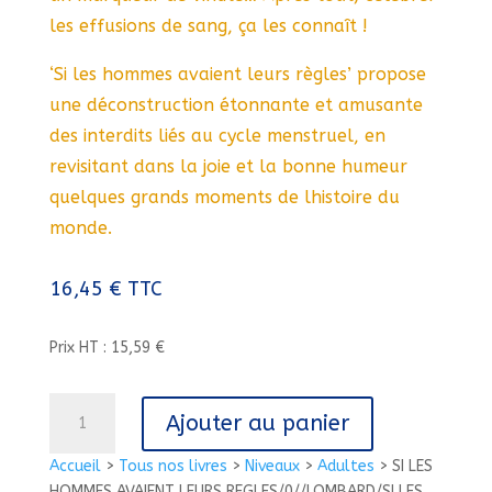
les effusions de sang, ça les connaît !
‘Si les hommes avaient leurs règles’ propose
une déconstruction étonnante et amusante
des interdits liés au cycle menstruel, en
revisitant dans la joie et la bonne humeur
quelques grands moments de lhistoire du
monde.
16,45
€
TTC
Prix HT : 15,59 €
quantité
Ajouter au panier
de
SI
Accueil
>
Tous nos livres
>
Niveaux
>
Adultes
>
SI LES
LES
HOMMES AVAIENT LEURS REGLES/0//LOMBARD/SI LES