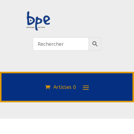
Articles 0