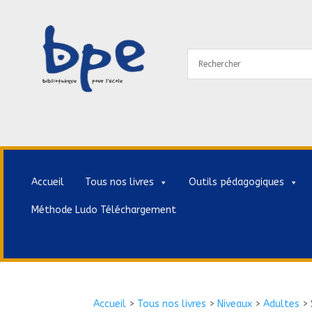
Accueil
Tous nos livres
Outils pédagogiques
Méthode Ludo Téléchargement
Accueil
>
Tous nos livres
>
Niveaux
>
Adultes
>