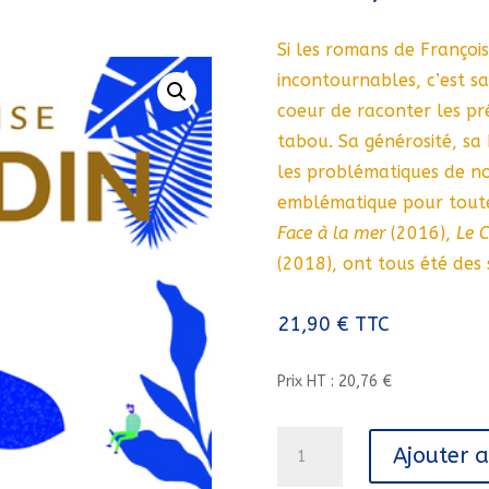
Si les romans de Françoi
incontournables, c’est s
coeur de raconter les pr
tabou. Sa générosité, sa
les problématiques de n
emblématique pour toutes
Face à la mer
(2016),
Le 
(2018), ont tous été des 
21,90
€
TTC
Prix HT : 20,76 €
quantité
Ajouter 
de
SI