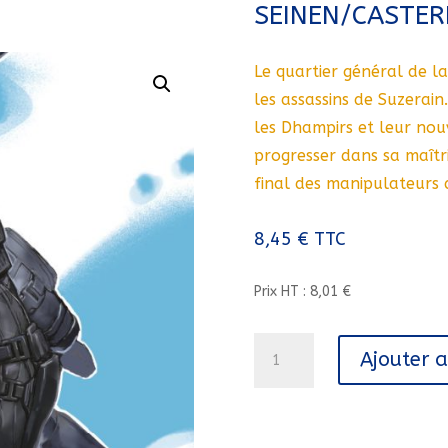
SEINEN/CASTE
Le quartier général de la
les assassins de Suzerain
les Dhampirs et leur nouv
progresser dans sa maîtr
final des manipulateurs
8,45
€
TTC
Prix HT : 8,01 €
quantité
Ajouter 
de
SOFT
METAL
VAMPIRE/5/SAKKA