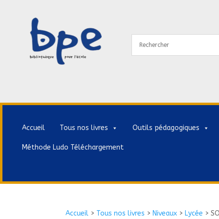
Accueil
Tous nos livres
Outils pédagogiques
Méthode Ludo Téléchargement
Accueil
>
Tous nos livres
>
Niveaux
>
Lycée
>
SO