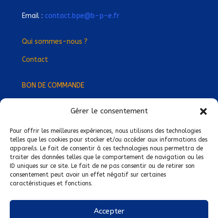
Email :
contact.bpe@b-p-e.fr
Qui sommes-nous ?
Contact
BON DE COMMANDE
Gérer le consentement
Devenez Délégué
·
e Régional
·
e !
Trouvez-nous près de chez vous !
Pour offrir les meilleures expériences, nous utilisons des technologies
telles que les cookies pour stocker et/ou accéder aux informations des
appareils. Le fait de consentir à ces technologies nous permettra de
Mentions légales
traiter des données telles que le comportement de navigation ou les
ID uniques sur ce site. Le fait de ne pas consentir ou de retirer son
Conditions générales de vente
consentement peut avoir un effet négatif sur certaines
caractéristiques et fonctions.
Politique de confidentialité
Politique de cookies
Accepter