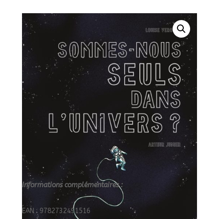
L'UNIVERS
?///MARTINIERE
J/
Informations complémentaires :
EAN : 9782732491516