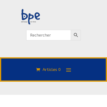
Articles 0