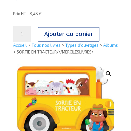
Prix HT : 8,48 €
quantité
Ajouter au panier
de
SORTIE
Accueil
>
Tous nos livres
>
Types d'ouvrages
>
Albums
EN
>
SORTIE EN TRACTEUR///MERCILESLIVRES/
TRACTEUR///MERCILESLIVRES/