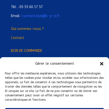
Tél. : 05 55 60 17 57
Email :
contact.bpe@b-p-e.fr
Qui sommes-nous ?
Contact
BON DE COMMANDE
Gérer le consentement
Devenez Délégué
·
e Régional
·
e !
Trouvez-nous près de chez vous !
Pour offrir les meilleures expériences, nous utilisons des technologies
telles que les cookies pour stocker et/ou accéder aux informations des
appareils. Le fait de consentir à ces technologies nous permettra de
Mentions légales
traiter des données telles que le comportement de navigation ou les
ID uniques sur ce site. Le fait de ne pas consentir ou de retirer son
Conditions générales de vente
consentement peut avoir un effet négatif sur certaines
caractéristiques et fonctions.
Politique de confidentialité