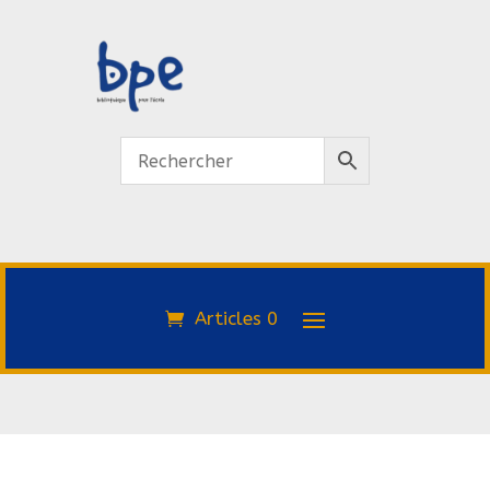
Articles 0