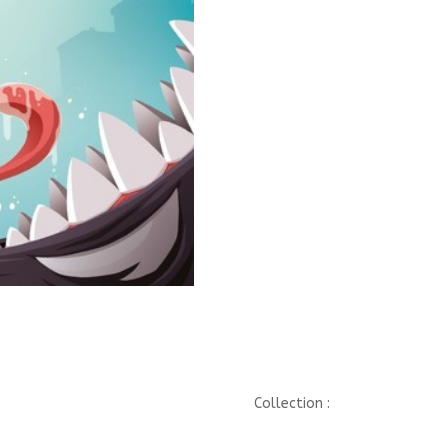
TOME
1
HEROS
AU
BOUT
DU
FIL/1//JUNGLE/
Collection :