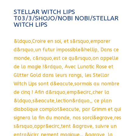
STELLAR WITCH LIPS
T03/3/SHOJO/NOBI NOBI/STELLAR
WITCH LIPS
&ldquo,Croire en soi, et s&rsquo,emparer
d&rsquo,un futur impossible&hellip, Dans ce
monde, c&rsquo,est ce qu&rsquo,on appelle
de la magie !&rdquo, Avec Lunatic Rose et
Glitter Gold dans leurs rangs, les Stellar
Witch Lips sont d&eacute,sormais au nombre
de cinq ! Afin d&rsquo,emp&ecirc,cher la
&ldquo,s&eacute,lection&rdquo,, ce plan
diabolique complot&eacute, par Grimm et qui
signera la fin du monde, nos sorci&egrave,res
s&rsquo,appr&ecirc,tent &agrave, suivre un
entra&icirc,nement magique… &agrave, la