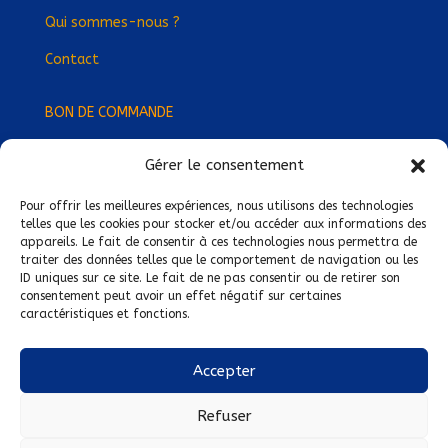
Qui sommes-nous ?
Contact
BON DE COMMANDE
Gérer le consentement
Devenez Délégué
·
e Régional
·
e !
Trouvez-nous près de chez vous !
Pour offrir les meilleures expériences, nous utilisons des technologies
telles que les cookies pour stocker et/ou accéder aux informations des
appareils. Le fait de consentir à ces technologies nous permettra de
Mentions légales
traiter des données telles que le comportement de navigation ou les
ID uniques sur ce site. Le fait de ne pas consentir ou de retirer son
Conditions générales de vente
consentement peut avoir un effet négatif sur certaines
caractéristiques et fonctions.
Politique de confidentialité
Politique de cookies
Accepter
Nous suivre sur :
Refuser