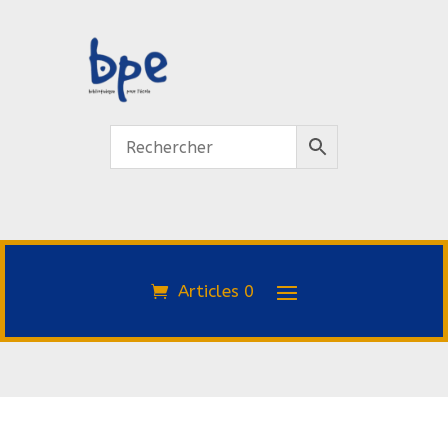
Articles 0