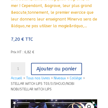
mer ! Cependant, &agrave, leur plus grand
&eacute,tonnement, le premier exercice que
leur donnera leur enseignant Minerva sera de
&ldquo,ne pas utiliser la magie&rdquo,…
7,20
€
TTC
Prix HT : 6,82 €
quantité
Ajouter au panier
de
STELLAR
Accueil
>
Tous nos livres
>
Niveaux
>
Collège
>
WITCH
STELLAR WITCH LIPS T03/3/SHOJO/NOBI
LIPS
NOBI/STELLAR WITCH LIPS
T03/3/SHOJO/NOBI
NOBI/STELLAR
WITCH