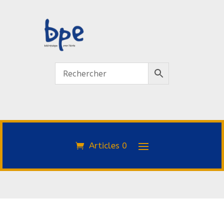
Articles 0