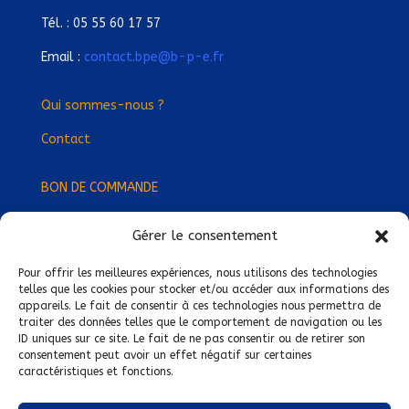
Tél. : 05 55 60 17 57
Email :
contact.bpe@b-p-e.fr
Qui sommes-nous ?
Contact
BON DE COMMANDE
Gérer le consentement
Devenez Délégué
·
e Régional
·
e !
Trouvez-nous près de chez vous !
Pour offrir les meilleures expériences, nous utilisons des technologies
telles que les cookies pour stocker et/ou accéder aux informations des
appareils. Le fait de consentir à ces technologies nous permettra de
Mentions légales
traiter des données telles que le comportement de navigation ou les
ID uniques sur ce site. Le fait de ne pas consentir ou de retirer son
Conditions générales de vente
consentement peut avoir un effet négatif sur certaines
caractéristiques et fonctions.
Politique de confidentialité