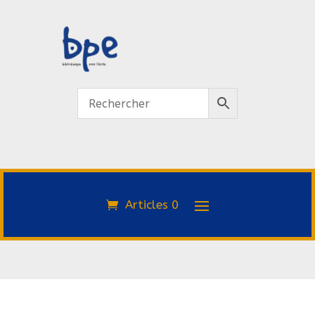
Articles 0