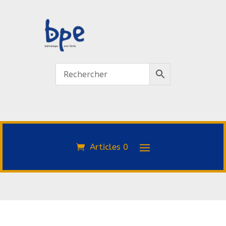
Articles 0