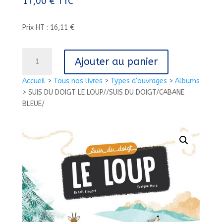
17,00
€
TTC
Prix HT : 16,11 €
quantité
Ajouter au panier
de
SUIS
Accueil
>
Tous nos livres
>
Types d'ouvrages
>
Albums
DU
>
SUIS DU DOIGT LE LOUP//SUIS DU DOIGT/CABANE
DOIGT
BLEUE/
LE
LOUP//SUIS
DU
DOIGT/CABANE
BLEUE/