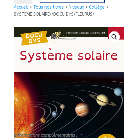
SYSTEME
Accueil
>
Tous nos livres
>
Niveaux
>
Collège
>
SOLAIRE//DOCU
SYSTEME SOLAIRE//DOCU DYS/FLEURUS/
DYS/FLEURUS/
Informations complémentaires :