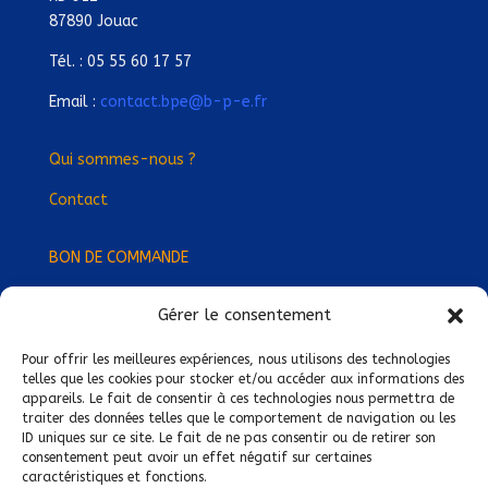
87890 Jouac
Tél. : 05 55 60 17 57
Email :
contact.bpe@b-p-e.fr
Qui sommes-nous ?
Contact
BON DE COMMANDE
Gérer le consentement
Devenez Délégué
·
e Régional
·
e !
Trouvez-nous près de chez vous !
Pour offrir les meilleures expériences, nous utilisons des technologies
telles que les cookies pour stocker et/ou accéder aux informations des
appareils. Le fait de consentir à ces technologies nous permettra de
Mentions légales
traiter des données telles que le comportement de navigation ou les
ID uniques sur ce site. Le fait de ne pas consentir ou de retirer son
Conditions générales de vente
consentement peut avoir un effet négatif sur certaines
caractéristiques et fonctions.