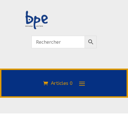
Articles 0