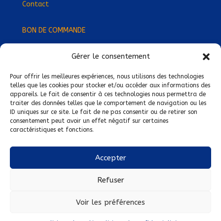
Contact
BON DE COMMANDE
Gérer le consentement
Devenez Délégué
·
e Régional
·
e !
Trouvez-nous près de chez vous !
Pour offrir les meilleures expériences, nous utilisons des technologies
telles que les cookies pour stocker et/ou accéder aux informations des
appareils. Le fait de consentir à ces technologies nous permettra de
Mentions légales
traiter des données telles que le comportement de navigation ou les
ID uniques sur ce site. Le fait de ne pas consentir ou de retirer son
Conditions générales de vente
consentement peut avoir un effet négatif sur certaines
caractéristiques et fonctions.
Politique de confidentialité
Politique de cookies
Accepter
Nous suivre sur :
Refuser
Voir les préférences