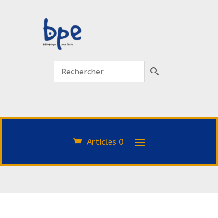
Articles 0