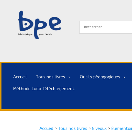
Accueil
Tous nos livres
Outils pédagogiques
Méthode Ludo Téléchargement
Accueil
>
Tous nos livres
>
Niveaux
>
Élementai