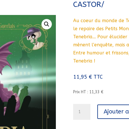
CASTOR/
Au coeur du monde de Ten
le repaire des Petits Mon
Tenebria… Pour élucider 
mènent l’enquête, mais a
Entre humour et frissons
Tenebria !
11,95
€
TTC
Prix HT : 11,33 €
quantité
Ajouter 
de
TENEBRIA/3/CASTOR
ROMANS/PERE