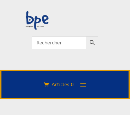
Articles 0