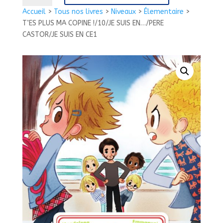
T'ES
Accueil
>
Tous nos livres
>
Niveaux
>
Élementaire
>
PLUS
T’ES PLUS MA COPINE !/10/JE SUIS EN…/PERE
MA
CASTOR/JE SUIS EN CE1
COPINE
!/10/JE
SUIS
EN.../PERE
CASTOR/JE
SUIS
EN
CE1