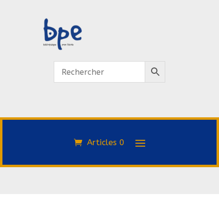
Articles 0