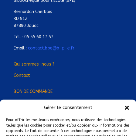
Bibliothèque pour l’Ecole (BPE)
Bernardan Cherbois
RD 912
87890 Jouac
Tél. : 05 55 60 17 57
Email :
contact.bpe@b-p-e.fr
Qui sommes-nous ?
Contact
BON DE COMMANDE
Gérer le consentement
Devenez Délégué
·
e Régional
·
e !
Trouvez-nous près de chez vous !
Pour offrir les meilleures expériences, nous utilisons des technologies
telles que les cookies pour stocker et/ou accéder aux informations des
appareils. Le fait de consentir à ces technologies nous permettra de
Mentions légales