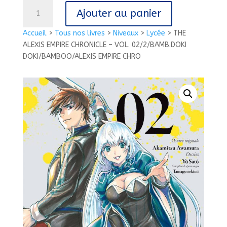
quantité
Ajouter au panier
de
THE
Accueil
>
Tous nos livres
>
Niveaux
>
Lycée
>
THE
ALEXIS
ALEXIS EMPIRE CHRONICLE – VOL. 02/2/BAMB.DOKI
EMPIRE
DOKI/BAMBOO/ALEXIS EMPIRE CHRO
CHRONICLE
-
VOL.
02/2/BAMB.DOKI
DOKI/BAMBOO/ALEXIS
EMPIRE
CHRO