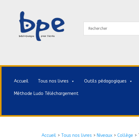
Accueil
Tous nos livres
Outils pédagogiques
Méthode Ludo Téléchargement
Accueil
>
Tous nos livres
>
Niveaux
>
Collège
>