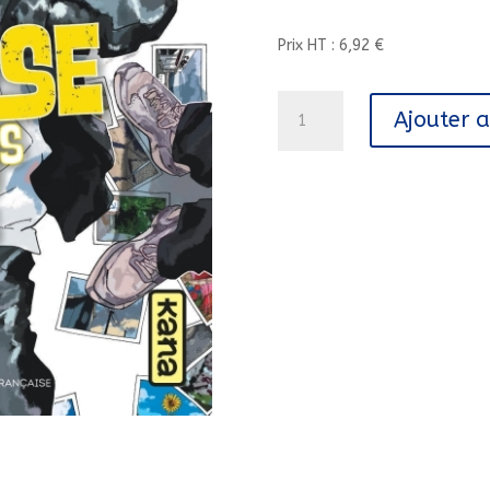
Prix HT : 6,92 €
quantité
Ajouter 
de
THE
ICHINOSE
FAMILY'S
DEADLY
SINS
-
TOME
3/3/SHONEN
KANA/KANA/THE
ICHINOSE
FAMI