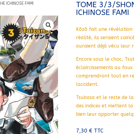
TOME 3/3/SHO
HE ICHINOSE FAMI
ICHINOSE FAMI
Kôzô fait une révélation
réalité, ils seraient coi
auraient déjà vécu leur ré
Encore sous le choc, Tsu
éclaircissements au faux 
comprendront tout en ret
laccident.
Tsubasa et le reste de la
des indices et mettent l
bien leur apporter quelq
7,30
€
TTC