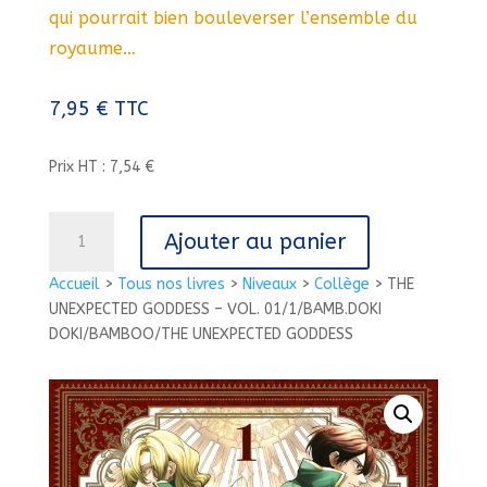
qui pourrait bien bouleverser l’ensemble du
royaume…
7,95
€
TTC
Prix HT : 7,54 €
quantité
Ajouter au panier
de
THE
Accueil
>
Tous nos livres
>
Niveaux
>
Collège
>
THE
UNEXPECTED
UNEXPECTED GODDESS – VOL. 01/1/BAMB.DOKI
GODDESS
DOKI/BAMBOO/THE UNEXPECTED GODDESS
-
VOL.
01/1/BAMB.DOKI
DOKI/BAMBOO/THE
UNEXPECTED
GODDESS