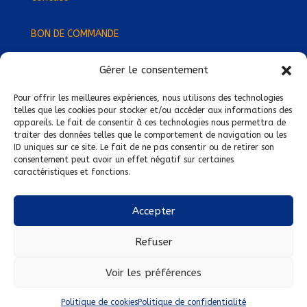
BON DE COMMANDE
Gérer le consentement
Devenez Délégué
·
e Régional
·
e !
Trouvez-nous près de chez vous !
Pour offrir les meilleures expériences, nous utilisons des technologies
telles que les cookies pour stocker et/ou accéder aux informations des
appareils. Le fait de consentir à ces technologies nous permettra de
Mentions légales
traiter des données telles que le comportement de navigation ou les
ID uniques sur ce site. Le fait de ne pas consentir ou de retirer son
Conditions générales de vente
consentement peut avoir un effet négatif sur certaines
caractéristiques et fonctions.
Politique de confidentialité
Politique de cookies
Accepter
Nous suivre sur :
Refuser
Voir les préférences
Politique de cookies
Politique de confidentialité