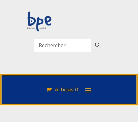
Articles 0