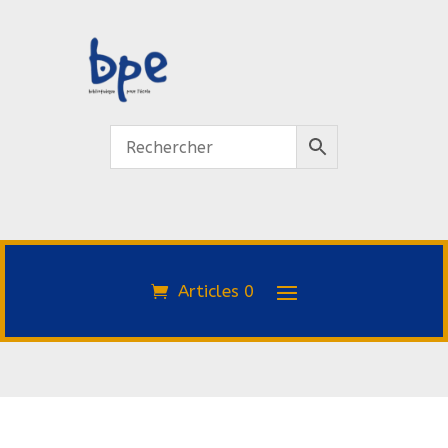
Articles 0