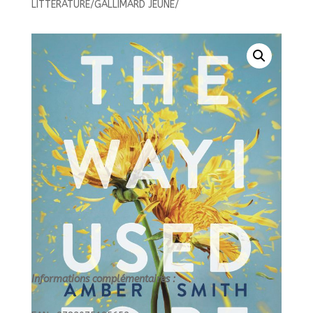
LITTERATURE/GALLIMARD JEUNE/
USED
TO
BE//GRAND
FORMAT
LITTERATURE/GALLIMARD
JEUNE/
Informations complémentaires :