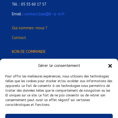
Tél. : 05 55 60 17 57
Email :
contact.bpe@b-p-e.fr
Qui sommes-nous ?
Contact
BON DE COMMANDE
Gérer le consentement
Devenez Délégué
·
e Régional
·
e !
Trouvez-nous près de chez vous !
Pour offrir les meilleures expériences, nous utilisons des technologies
telles que les cookies pour stocker et/ou accéder aux informations des
appareils. Le fait de consentir à ces technologies nous permettra de
Mentions légales
traiter des données telles que le comportement de navigation ou les
ID uniques sur ce site. Le fait de ne pas consentir ou de retirer son
Conditions générales de vente
consentement peut avoir un effet négatif sur certaines
caractéristiques et fonctions.
Politique de confidentialité
Politique de cookies