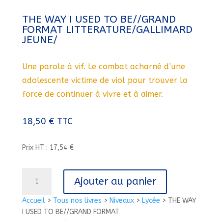
THE WAY I USED TO BE//GRAND
FORMAT LITTERATURE/GALLIMARD
JEUNE/
Une parole à vif. Le combat acharné d’une
adolescente victime de viol pour trouver la
force de continuer à vivre et à aimer.
18,50
€
TTC
Prix HT : 17,54 €
quantité
Ajouter au panier
de
THE
Accueil
>
Tous nos livres
>
Niveaux
>
Lycée
>
THE WAY
WAY
I USED TO BE//GRAND FORMAT
I