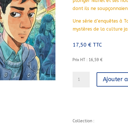
plonger Nahel et ses no
dont ils ne soupçonnaient
Une série d’enquêtes à T
mystères de la culture ja
17,50
€
TTC
Prix HT : 16,59 €
quantité
Ajouter 
de
TOKYO
MYSTERY
CAFE
-
TOME
1
Collection :
-