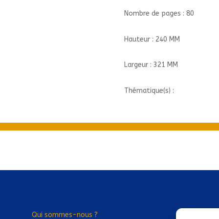
LA
Nombre de pages : 80
DISPARUE
DAKIBA/1//DUPUIS/TOKYO
Hauteur : 240 MM
MYSTERY
CAFE
Largeur : 321 MM
Thématique(s) :
Qui sommes-nous ?