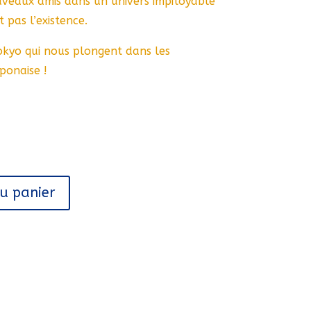
uveaux amis dans un univers impitoyable
 pas l’existence.
okyo qui nous plongent dans les
ponaise !
au panier