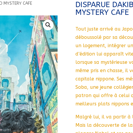
DISPARUE DAK
YO MYSTERY CAFE
MYSTERY CAFE
Tout juste arrivé au Jap
déboussolé par sa découv
un logement, intégrer un
d’édition lui apparaît vi
lorsque sa mystérieuse voi
même pris en chasse, il 
capitale nippone. Ses m
Soba, une jeune collégi
patron qui offre à celui 
meilleurs plats nippons e
Malgré lui, il va partir 
Mais la découverte de la 