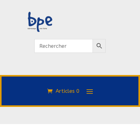
Articles 0