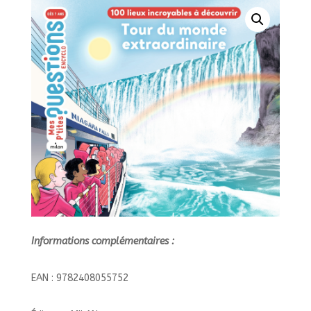
100 LIEUX
INCROYABLES
A
DECOUVRIR//MES
P'TITES
QU
Informations complémentaires :
EAN : 9782408055752