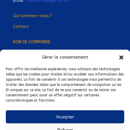
Email :
contact.bpe@b-p-e.fr
Qui sommes-nous ?
Contact
BON DE COMMANDE
Gérer le consentement
Devenez Délégué
·
e Régional
·
e !
Trouvez-nous près de chez vous !
Pour offrir les meilleures expériences, nous utilisons des technologies
telles que les cookies pour stocker et/ou accéder aux informations des
appareils. Le fait de consentir à ces technologies nous permettra de
Mentions légales
traiter des données telles que le comportement de navigation ou les
ID uniques sur ce site. Le fait de ne pas consentir ou de retirer son
Conditions générales de vente
consentement peut avoir un effet négatif sur certaines
caractéristiques et fonctions.
Politique de confidentialité
Politique de cookies
Accepter
Nous suivre sur :
Refuser