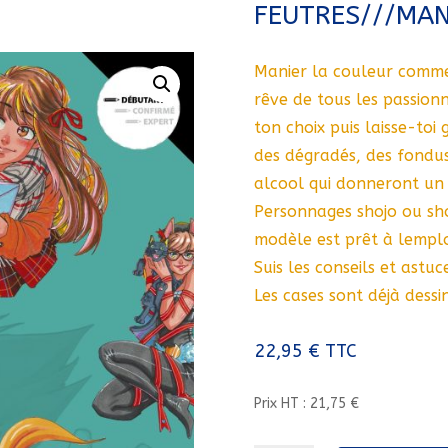
FEUTRES///MA
Manier la couleur comme u
rêve de tous les passio
ton choix puis laisse-toi
des dégradés, des fondus
alcool qui donneront un s
Personnages shojo ou sho
modèle est prêt à lemp
Suis les conseils et astu
Les cases sont déjà dessi
22,95
€
TTC
Prix HT : 21,75 €