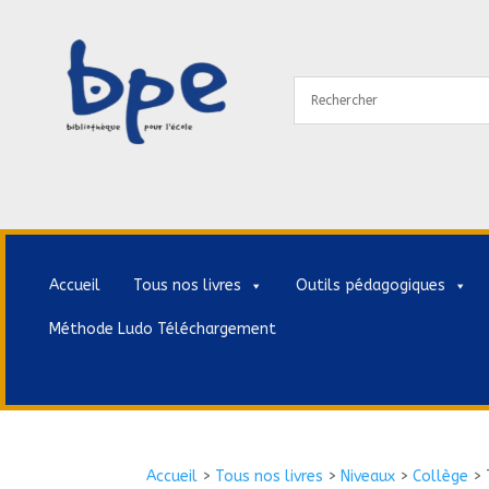
Accueil
Tous nos livres
Outils pédagogiques
Méthode Ludo Téléchargement
Accueil
>
Tous nos livres
>
Niveaux
>
Collège
>