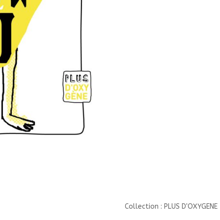
ZIZI//PLUS
D'OXYGENE/MARTINIERE
J/
Collection : PLUS D'OXYGENE