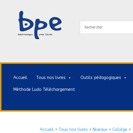
Accueil
Tous nos livres
Outils pédagogiques
Méthode Ludo Téléchargement
Accueil
>
Tous nos livres
>
Niveaux
>
Collège
>