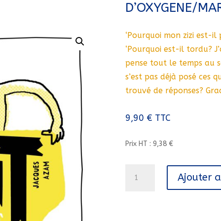
D’OXYGENE/MAR
‘Pourquoi mon zizi est-il
‘Pourquoi est-il tordu? J
pense tout le temps au s
s’est pas déjà posé ces q
trouvé de réponses? Grac
9,90
€
TTC
Prix HT : 9,38 €
quantité
Ajouter 
de
TOUT
SUR
LE