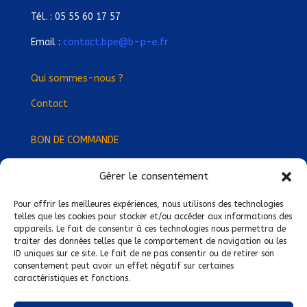
Tél. : 05 55 60 17 57
Email :
contact.bpe@b-p-e.fr
Qui sommes-nous ?
Contact
BON DE COMMANDE
Gérer le consentement
Devenez Délégué
·
e Régional
·
e !
Trouvez-nous près de chez vous !
Pour offrir les meilleures expériences, nous utilisons des technologies
telles que les cookies pour stocker et/ou accéder aux informations des
appareils. Le fait de consentir à ces technologies nous permettra de
Mentions légales
traiter des données telles que le comportement de navigation ou les
ID uniques sur ce site. Le fait de ne pas consentir ou de retirer son
Conditions générales de vente
consentement peut avoir un effet négatif sur certaines
caractéristiques et fonctions.
Politique de confidentialité