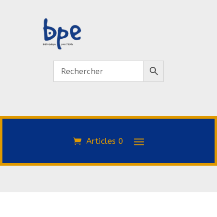
Articles 0