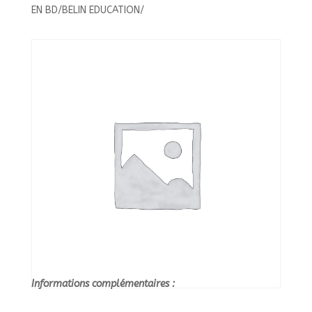
PHILO
EN BD/BELIN EDUCATION/
EN
BD
-
LA
JUSTICE//TOUTE
LA
PHILO
EN
BD/BELIN
EDUCATION/
Informations complémentaires :