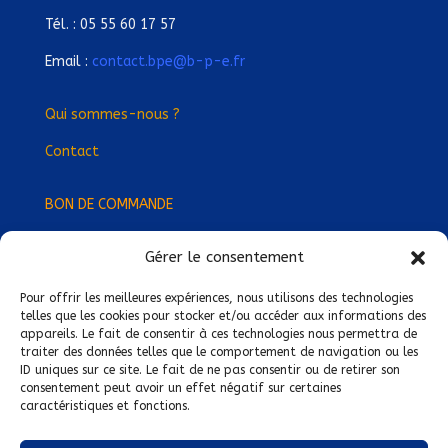
Tél. : 05 55 60 17 57
Email :
contact.bpe@b-p-e.fr
Qui sommes-nous ?
Contact
BON DE COMMANDE
Gérer le consentement
Devenez Délégué
·
e Régional
·
e !
Trouvez-nous près de chez vous !
Pour offrir les meilleures expériences, nous utilisons des technologies
telles que les cookies pour stocker et/ou accéder aux informations des
appareils. Le fait de consentir à ces technologies nous permettra de
Mentions légales
traiter des données telles que le comportement de navigation ou les
ID uniques sur ce site. Le fait de ne pas consentir ou de retirer son
Conditions générales de vente
consentement peut avoir un effet négatif sur certaines
caractéristiques et fonctions.
Politique de confidentialité