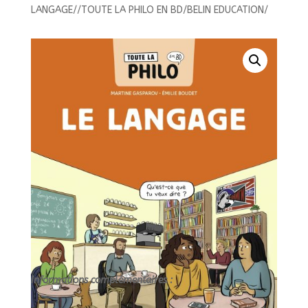
PHILO
LANGAGE//TOUTE LA PHILO EN BD/BELIN EDUCATION/
EN
BD
-
LE
LANGAGE//TOUTE
LA
PHILO
EN
BD/BELIN
EDUCATION/
Informations complémentaires :