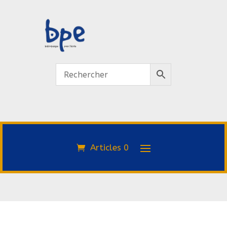
Articles 0