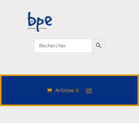
Articles 0