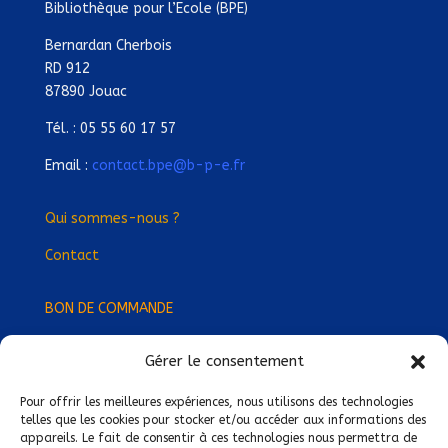
Bibliothèque pour l’Ecole (BPE)
Bernardan Cherbois
RD 912
87890 Jouac
Tél. : 05 55 60 17 57
Email :
contact.bpe@b-p-e.fr
Qui sommes-nous ?
Contact
BON DE COMMANDE
Gérer le consentement
Devenez Délégué
·
e Régional
·
e !
Trouvez-nous près de chez vous !
Pour offrir les meilleures expériences, nous utilisons des technologies
telles que les cookies pour stocker et/ou accéder aux informations des
appareils. Le fait de consentir à ces technologies nous permettra de
Mentions légales