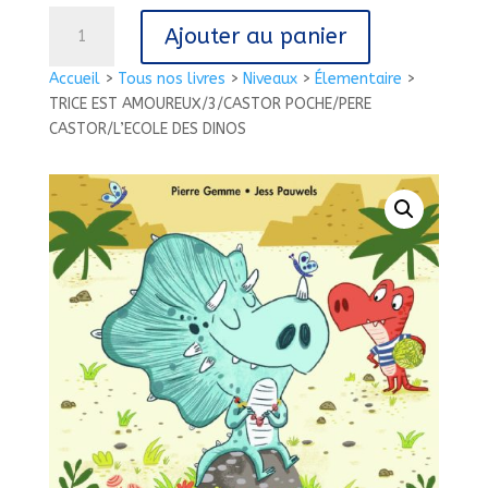
quantité
Ajouter au panier
de
TRICE
Accueil
>
Tous nos livres
>
Niveaux
>
Élementaire
>
EST
TRICE EST AMOUREUX/3/CASTOR POCHE/PERE
AMOUREUX/3/CASTOR
CASTOR/L’ECOLE DES DINOS
POCHE/PERE
CASTOR/L'ECOLE
DES
DINOS