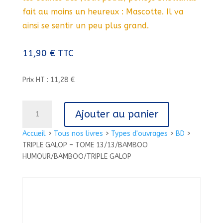
fait au moins un heureux : Mascotte. Il va
ainsi se sentir un peu plus grand.
11,90
€
TTC
Prix HT : 11,28 €
quantité
Ajouter au panier
de
TRIPLE
Accueil
>
Tous nos livres
>
Types d'ouvrages
>
BD
>
GALOP
TRIPLE GALOP – TOME 13/13/BAMBOO
-
HUMOUR/BAMBOO/TRIPLE GALOP
TOME
13/13/BAMBOO
HUMOUR/BAMBOO/TRIPLE
GALOP