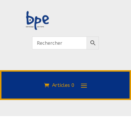
Articles 0