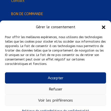
Contact
BON DE COMMANDE
Gérer le consentement
Devenez Délégué
·
e Régional
·
e !
Trouvez-nous près de chez vous !
Pour offrir les meilleures expériences, nous utilisons des technologies
telles que les cookies pour stocker et/ou accéder aux informations des
appareils. Le fait de consentir à ces technologies nous permettra de
Mentions légales
traiter des données telles que le comportement de navigation ou les
ID uniques sur ce site. Le fait de ne pas consentir ou de retirer son
Conditions générales de vente
consentement peut avoir un effet négatif sur certaines
caractéristiques et fonctions.
Politique de confidentialité
Politique de cookies
Accepter
Nous suivre sur :
Refuser
Voir les préférences