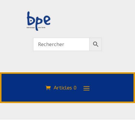
Articles 0