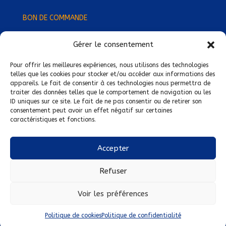
BON DE COMMANDE
Gérer le consentement
Devenez Délégué
·
e Régional
·
e !
Trouvez-nous près de chez vous !
Pour offrir les meilleures expériences, nous utilisons des technologies
telles que les cookies pour stocker et/ou accéder aux informations des
appareils. Le fait de consentir à ces technologies nous permettra de
Mentions légales
traiter des données telles que le comportement de navigation ou les
ID uniques sur ce site. Le fait de ne pas consentir ou de retirer son
Conditions générales de vente
consentement peut avoir un effet négatif sur certaines
caractéristiques et fonctions.
Politique de confidentialité
Politique de cookies
Accepter
Nous suivre sur :
Refuser
Voir les préférences
Politique de cookies
Politique de confidentialité