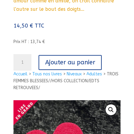
amour comme en amitié, on croit connaître
l’autre sur le bout des doigts…
14,50
€
TTC
Prix HT : 13,74 €
quantité
Ajouter au panier
de
TROIS
Accueil
>
Tous nos livres
>
Niveaux
>
Adultes
>
TROIS
FEMMES
FEMMES BLESSEES//HORS COLLECTION/EDTS
BLESSEES//HORS
RETROUVEES/
COLLECTION/EDTS
RETROUVEES/