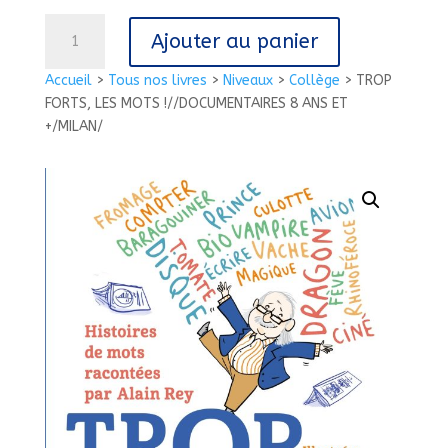
quantité
Ajouter au panier
de
TROP
Accueil
>
Tous nos livres
>
Niveaux
>
Collège
>
TROP
FORTS,
FORTS, LES MOTS !//DOCUMENTAIRES 8 ANS ET
LES
+/MILAN/
MOTS !//DOCUMENTAIRES
8
ANS
ET
+/MILAN/