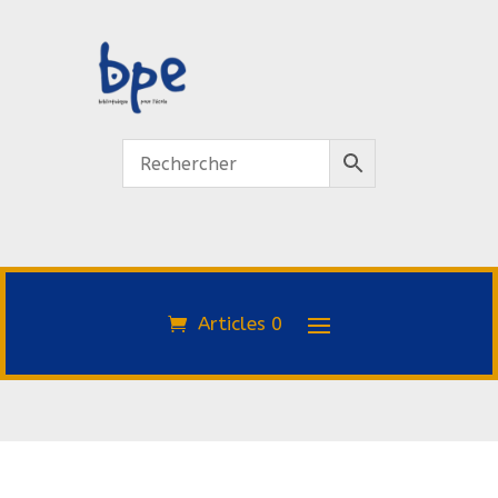
Articles 0