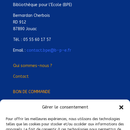
Bibliothèque pour l’Ecole (BPE)
Bernardan Cherbois
RD 912
87890 Jouac
Tél. : 05 55 60 17 57
Email :
contact.bpe@b-p-e.fr
Qui sommes-nous ?
Contact
BON DE COMMANDE
Gérer le consentement
Devenez Délégué
·
e Régional
·
e !
Trouvez-nous près de chez vous !
Pour offrir les meilleures expériences, nous utilisons des technologies
telles que les cookies pour stocker et/ou accéder aux informations des
appareils. Le fait de consentir à ces technologies nous permettra de