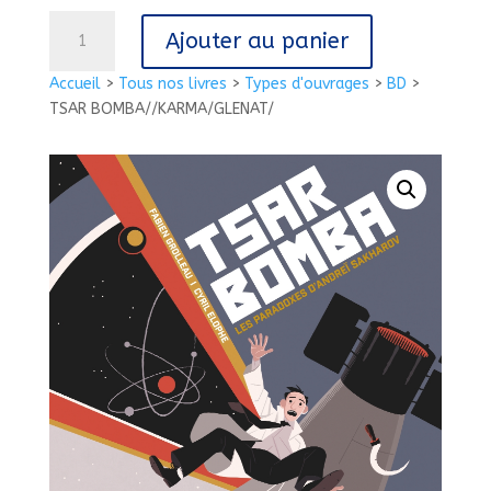
quantité
Ajouter au panier
de
TSAR
Accueil
>
Tous nos livres
>
Types d'ouvrages
>
BD
>
BOMBA//KARMA/GLENAT/
TSAR BOMBA//KARMA/GLENAT/