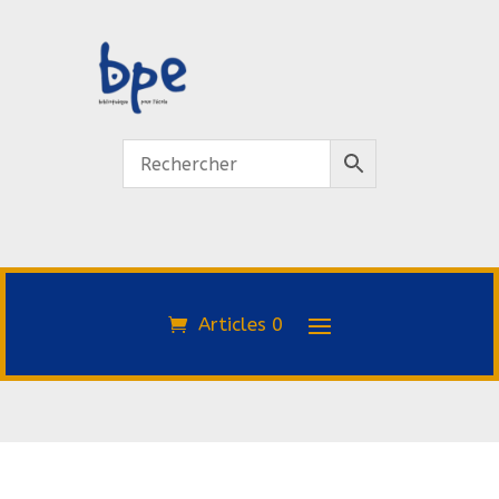
Articles 0