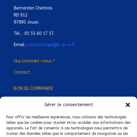
Bernardan Cherbois
RD 912
87890 Jouac
Tél. : 05 55 60 17 57
Email :
contact.bpe@b-p-e.fr
Qui sommes-nous ?
Contact
BON DE COMMANDE
Gérer le consentement
Devenez Délégué
·
e Régional
·
e !
Trouvez-nous près de chez vous !
Pour offrir les meilleures expériences, nous utilisons des technologies
telles que les cookies pour stocker et/ou accéder aux informations des
appareils. Le fait de consentir à ces technologies nous permettra de
Mentions légales
traiter des données telles que le comportement de navigation ou les