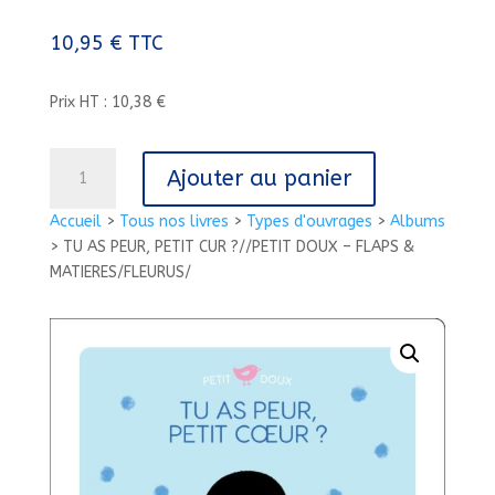
10,95
€
TTC
Prix HT : 10,38 €
quantité
Ajouter au panier
de
TU
Accueil
>
Tous nos livres
>
Types d'ouvrages
>
Albums
AS
>
TU AS PEUR, PETIT CUR ?//PETIT DOUX – FLAPS &
PEUR,
MATIERES/FLEURUS/
PETIT
CUR
?//PETIT
DOUX
-
FLAPS
&
MATIERES/FLEURUS/