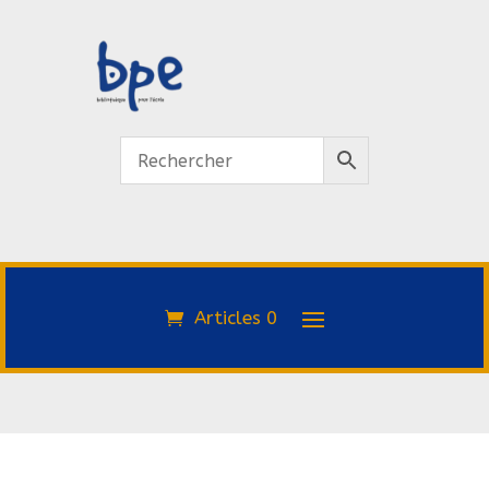
Articles 0