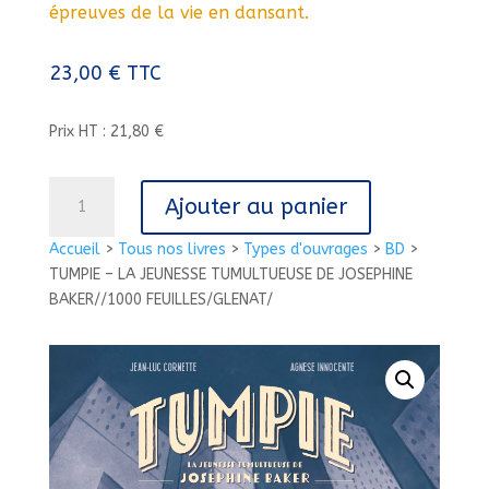
épreuves de la vie en dansant.
23,00
€
TTC
Prix HT : 21,80 €
quantité
Ajouter au panier
de
TUMPIE
Accueil
>
Tous nos livres
>
Types d'ouvrages
>
BD
>
-
TUMPIE – LA JEUNESSE TUMULTUEUSE DE JOSEPHINE
LA
BAKER//1000 FEUILLES/GLENAT/
JEUNESSE
TUMULTUEUSE
DE
JOSEPHINE
BAKER//1000
FEUILLES/GLENAT/