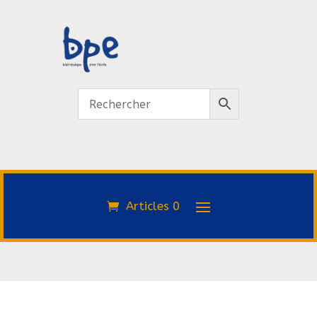
Articles 0