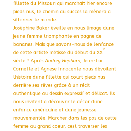
fillette du Missouri qui marchait hier encore
pieds nus, le chemin du succès la mènera à
sillonner le monde.
Joséphine Baker éveille en nous limage dune
jeune femme triomphante en pagne de
bananes. Mais que savons-nous de lenfance
e
de cette artiste métisse du début du XX
siècle ? Après
Audrey Hepburn
, Jean-Luc
Cornette et Agnese Innocente nous dévoilent
lhistoire dune fillette qui court pieds nus
derrière ses rêves grâce à un récit
authentique au dessin expressif et délicat. Ils
nous invitent à découvrir le décor dune
enfance américaine et dune jeunesse
mouvementée. Marcher dans les pas de cette
femme au grand coeur, cest traverser les