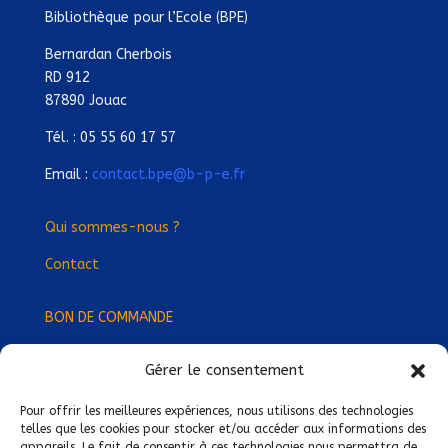
Bibliothèque pour l’Ecole (BPE)
Bernardan Cherbois
RD 912
87890 Jouac
Tél. : 05 55 60 17 57
Email :
contact.bpe@b-p-e.fr
Qui sommes-nous ?
Contact
BON DE COMMANDE
Gérer le consentement
Devenez Délégué
·
e Régional
·
e !
Trouvez-nous près de chez vous !
Pour offrir les meilleures expériences, nous utilisons des technologies
telles que les cookies pour stocker et/ou accéder aux informations des
appareils. Le fait de consentir à ces technologies nous permettra de