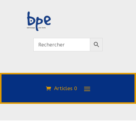
Articles 0