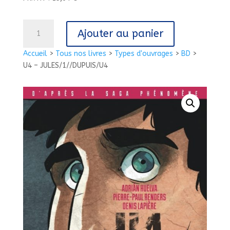
quantité
Ajouter au panier
de
U4
Accueil
>
Tous nos livres
>
Types d'ouvrages
>
BD
>
-
U4 – JULES/1//DUPUIS/U4
JULES/1//DUPUIS/U4