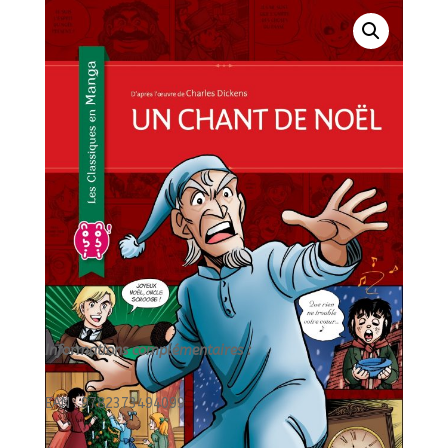
EN
MANGA/NOBI
NOBI/
Informations complémentaires :
EAN : 9782373494099