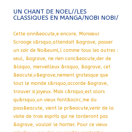
UN CHANT DE NOEL//LES
CLASSIQUES EN MANGA/NOBI NOBI/
Cette ann&eacute,e encore, Monsieur
Scrooge s&rsquo,attendait &agrave, passer
un soir de No&euml,l comme tous les autres :
seul, &agrave, ne rien conc&eacute,der de
&laquo, merveilleux &raquo, &agrave, cet
&eacute,v&egrave,nement grotesque que
tout le monde s&rsquo,accorde &agrave,
trouver si joyeux. Mais c&rsquo,est alors
qu&rsquo,un vieux fant&ocirc,me du
pass&eacute, vient le pr&eacute,venir de la
visite de trois esprits qui ne tarderont pas
&agrave, vouloir le hanter. Pour ce vieux