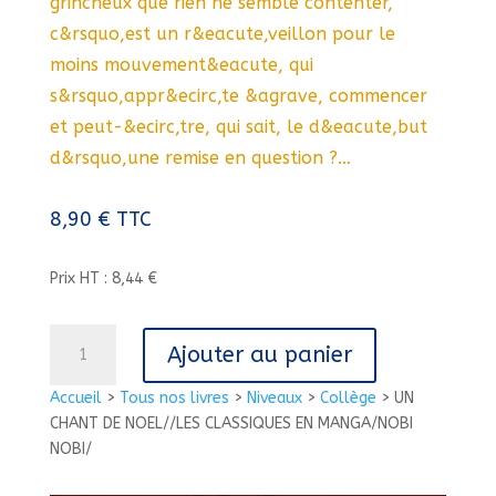
grincheux que rien ne semble contenter,
c&rsquo,est un r&eacute,veillon pour le
moins mouvement&eacute, qui
s&rsquo,appr&ecirc,te &agrave, commencer
et peut-&ecirc,tre, qui sait, le d&eacute,but
d&rsquo,une remise en question ?…
8,90
€
TTC
Prix HT : 8,44 €
quantité
Ajouter au panier
de
UN
Accueil
>
Tous nos livres
>
Niveaux
>
Collège
>
UN
CHANT
CHANT DE NOEL//LES CLASSIQUES EN MANGA/NOBI
DE
NOBI/
NOEL//LES
CLASSIQUES