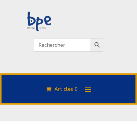
Articles 0