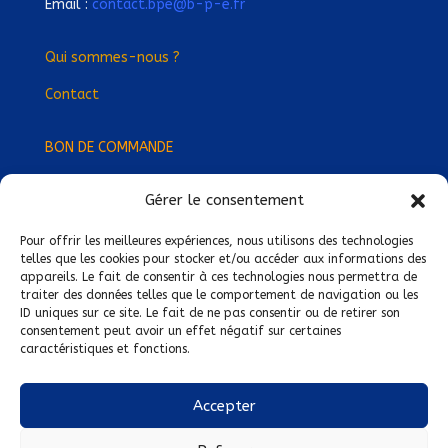
Email :
contact.bpe@b-p-e.fr
Qui sommes-nous ?
Contact
BON DE COMMANDE
Gérer le consentement
Devenez Délégué
·
e Régional
·
e !
Trouvez-nous près de chez vous !
Pour offrir les meilleures expériences, nous utilisons des technologies
telles que les cookies pour stocker et/ou accéder aux informations des
appareils. Le fait de consentir à ces technologies nous permettra de
Mentions légales
traiter des données telles que le comportement de navigation ou les
ID uniques sur ce site. Le fait de ne pas consentir ou de retirer son
Conditions générales de vente
consentement peut avoir un effet négatif sur certaines
caractéristiques et fonctions.
Politique de confidentialité
Politique de cookies
Accepter
Nous suivre sur :