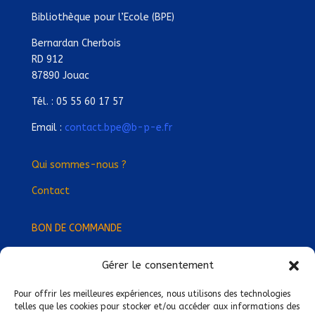
Bibliothèque pour l’Ecole (BPE)
Bernardan Cherbois
RD 912
87890 Jouac
Tél. : 05 55 60 17 57
Email :
contact.bpe@b-p-e.fr
Qui sommes-nous ?
Contact
BON DE COMMANDE
Gérer le consentement
Devenez Délégué
·
e Régional
·
e !
Trouvez-nous près de chez vous !
Pour offrir les meilleures expériences, nous utilisons des technologies
telles que les cookies pour stocker et/ou accéder aux informations des