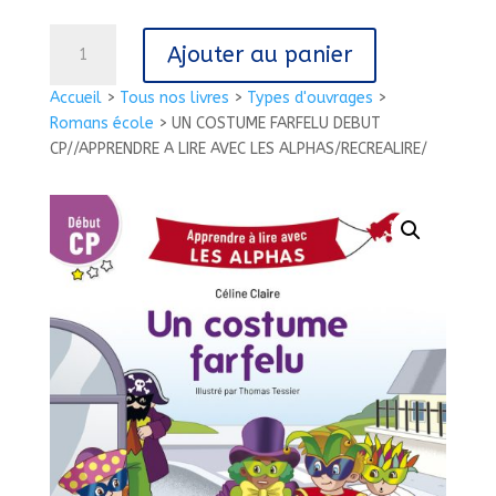
quantité
Ajouter au panier
de
UN
Accueil
>
Tous nos livres
>
Types d'ouvrages
>
COSTUME
Romans école
>
UN COSTUME FARFELU DEBUT
FARFELU
CP//APPRENDRE A LIRE AVEC LES ALPHAS/RECREALIRE/
DEBUT
CP//APPRENDRE
A
LIRE
AVEC
LES
ALPHAS/RECREALIRE/