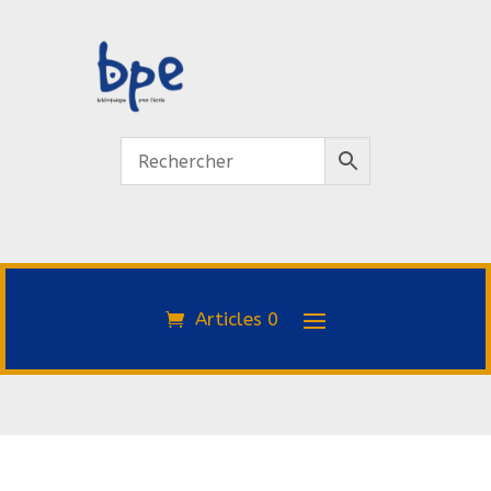
Articles 0