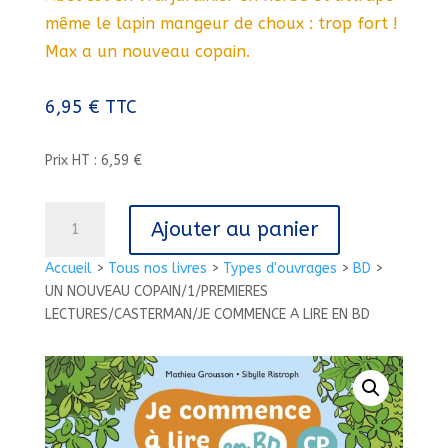
même le lapin mangeur de choux : trop fort !
Max a un nouveau copain.
6,95
€
TTC
Prix HT : 6,59 €
quantité
Ajouter au panier
de
UN
Accueil
>
Tous nos livres
>
Types d'ouvrages
>
BD
>
NOUVEAU
UN NOUVEAU COPAIN/1/PREMIERES
COPAIN/1/PREMIERES
LECTURES/CASTERMAN/JE COMMENCE A LIRE EN BD
LECTURES/CASTERMAN/JE
COMMENCE
A
LIRE
EN
BD