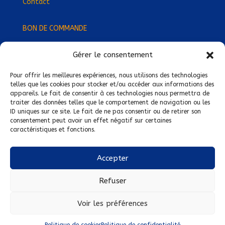
Contact
BON DE COMMANDE
Gérer le consentement
Devenez Délégué
·
e Régional
·
e !
Trouvez-nous près de chez vous !
Pour offrir les meilleures expériences, nous utilisons des technologies
telles que les cookies pour stocker et/ou accéder aux informations des
appareils. Le fait de consentir à ces technologies nous permettra de
Mentions légales
traiter des données telles que le comportement de navigation ou les
ID uniques sur ce site. Le fait de ne pas consentir ou de retirer son
Conditions générales de vente
consentement peut avoir un effet négatif sur certaines
caractéristiques et fonctions.
Politique de confidentialité
Politique de cookies
Accepter
Nous suivre sur :
Refuser
Voir les préférences