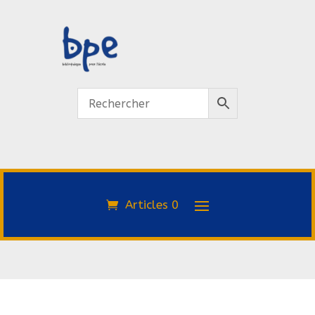
Articles 0