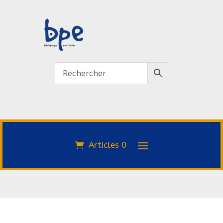
Articles 0