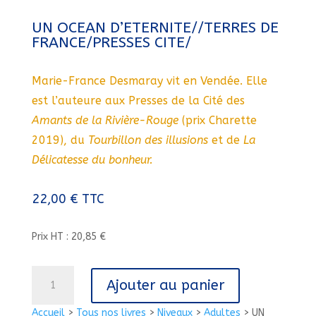
UN OCEAN D’ETERNITE//TERRES DE
FRANCE/PRESSES CITE/
Marie-France Desmaray vit en Vendée. Elle
est l’auteure aux Presses de la Cité des
Amants de la Rivière-Rouge
(prix Charette
2019), du
Tourbillon des illusions
et de
La
Délicatesse du bonheur.
22,00
€
TTC
Prix HT : 20,85 €
quantité
Ajouter au panier
de
UN
Accueil
>
Tous nos livres
>
Niveaux
>
Adultes
>
UN