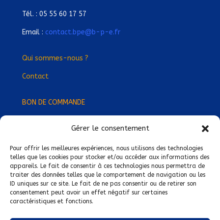
Tél. : 05 55 60 17 57
Email :
contact.bpe@b-p-e.fr
Qui sommes-nous ?
Contact
BON DE COMMANDE
Gérer le consentement
Devenez Délégué
·
e Régional
·
e !
Trouvez-nous près de chez vous !
Pour offrir les meilleures expériences, nous utilisons des technologies
telles que les cookies pour stocker et/ou accéder aux informations des
appareils. Le fait de consentir à ces technologies nous permettra de
Mentions légales
traiter des données telles que le comportement de navigation ou les
ID uniques sur ce site. Le fait de ne pas consentir ou de retirer son
Conditions générales de vente
consentement peut avoir un effet négatif sur certaines
caractéristiques et fonctions.
Politique de confidentialité