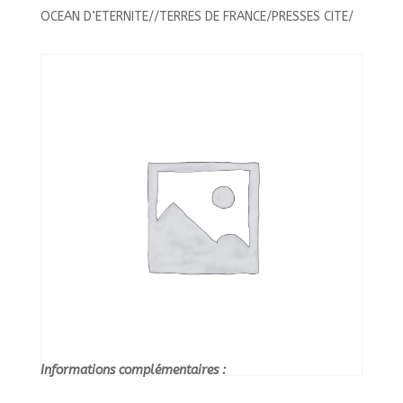
OCEAN
OCEAN D’ETERNITE//TERRES DE FRANCE/PRESSES CITE/
D'ETERNITE//TERRES
DE
FRANCE/PRESSES
CITE/
Informations complémentaires :