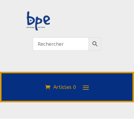
Articles 0