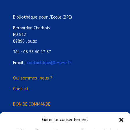
Bibliothèque pour l’Ecole (BPE)
Bernardan Cherbois
RD 912
87890 Jouac
Tél. : 05 55 60 17 57
Email :
contact.bpe@b-p-e.fr
Qui sommes-nous ?
Contact
BON DE COMMANDE
Gérer le consentement
Devenez Délégué
·
e Régional
·
e !
Trouvez-nous près de chez vous !