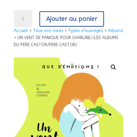
quantité
Ajouter au panier
de
UN
Accueil
>
Tous nos livres
>
Types d'ouvrages
>
Albums
VENT
>
UN VENT DE PANIQUE POUR CHARLINE//LES ALBUMS
DE
DU PERE CASTOR/PERE CASTOR/
PANIQUE
POUR
CHARLINE//LES
ALBUMS
DU
PERE
CASTOR/PERE
CASTOR/